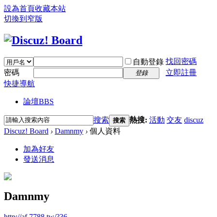
設為首頁
收藏本站
切換到窄版
找回密碼
自動登錄
密碼
立即註冊
登錄
快捷導航
論壇
BBS
搜索
熱搜:
活動
交友
discuz
搜索
Discuz! Board
›
Damnmy
›
個人資料
加為好友
發送消息
Damnmy
http://af.7788.tw/?36